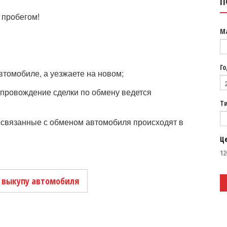
П
 пробегом!
М
Го
втомобиле, а уезжаете на новом;
провождение сделки по обмену ведется
Т
связанные с обменом автомобиля происходят в
Ц
 выкупу автомобиля