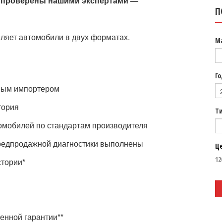
 проверены нашими экспертами —
П
ет автомобили в двух форматах.
М
Го
ным импортером
тория
Т
томобилей по стандартам производителя
редпродажной диагностики выполнены
Ц
стории*
енной гарантии**